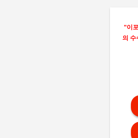
"이포
의 