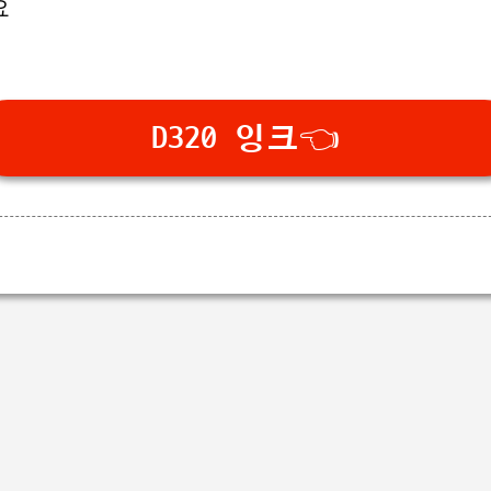
요
D320 잉크👈