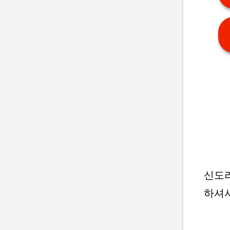
신도리
하셔