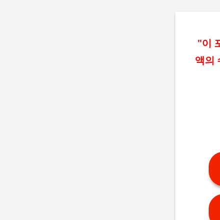
"이 
액의