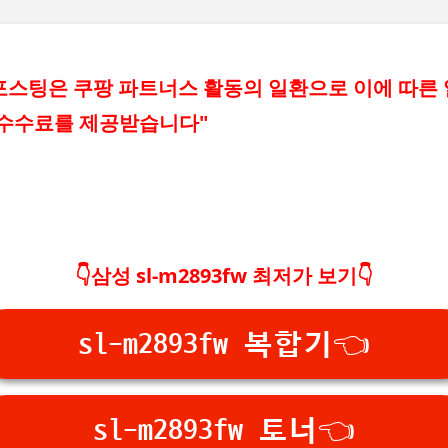
기본 콘텐츠로 건너뛰기
포스팅은 쿠팡 파트너스 활동의 일환으로 이에 따른
 수수료를 제공받습니다"
👇삼성 sl-m2893fw 최저가 보기👇
sl-m2893fw 복합기👈
sl-m2893fw 토너👈