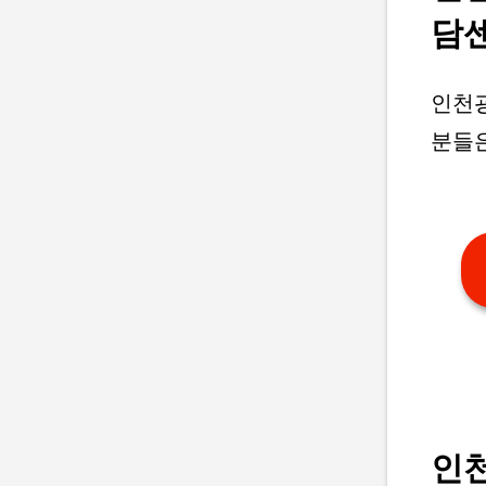
담
인천
분들
인