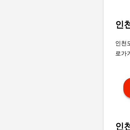
인
인천
로가
인