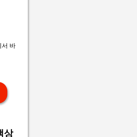
서 바
객상