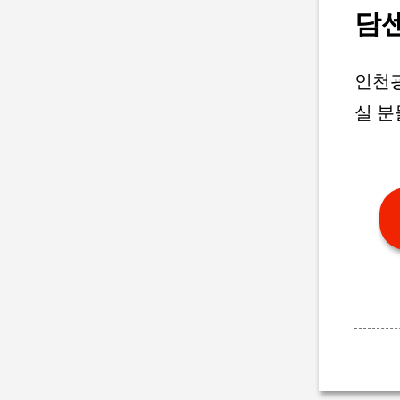
담
인천
실 