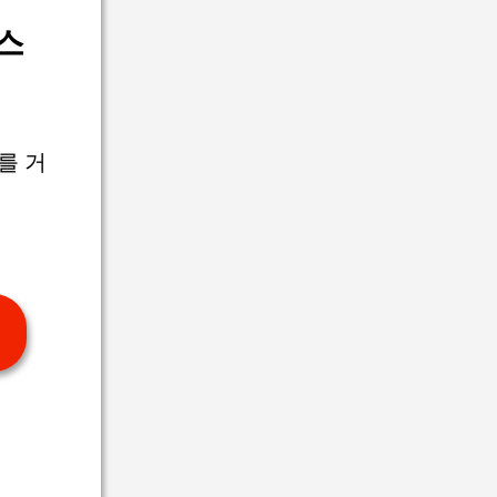
스
를 거