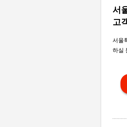
서
고
서울
하실