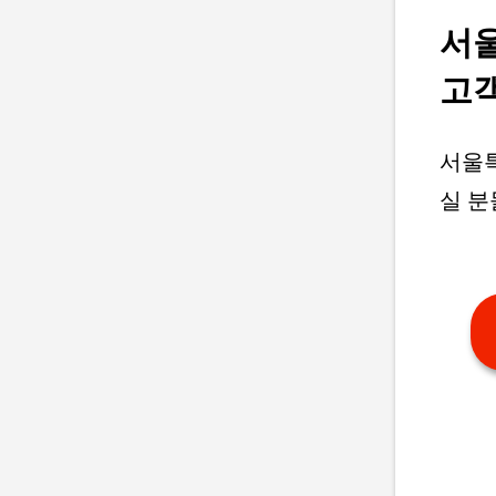
서
고
서울특
실 