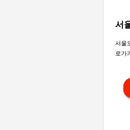
서
서울
로가