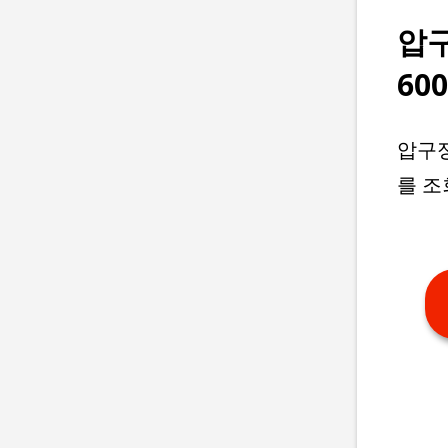
압
60
압구정
를 