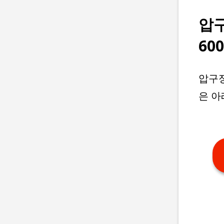
압
60
압구정
은 