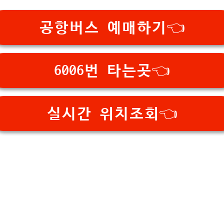
공항버스 예매하기👈
6006번 타는곳👈
실시간 위치조회👈