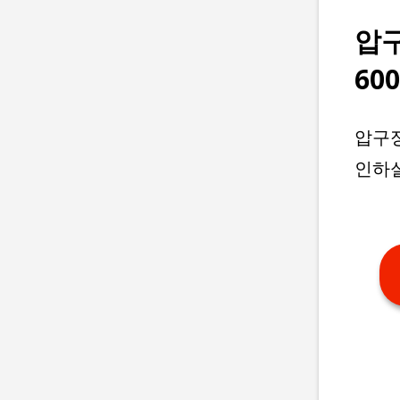
압
60
압구정
인하