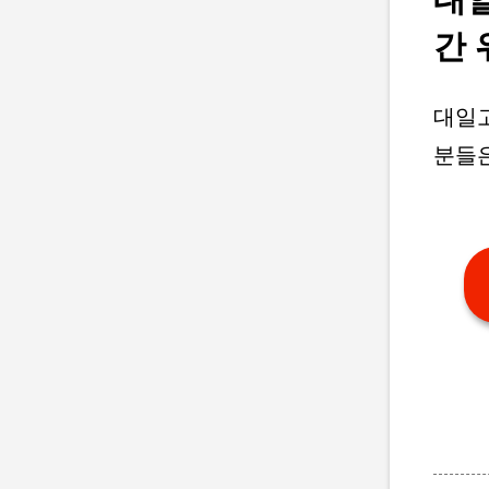
간 
대일고
분들