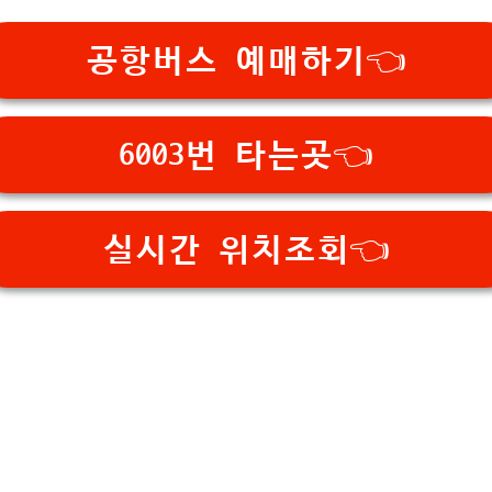
공항버스 예매하기👈
6003번 타는곳👈
실시간 위치조회👈