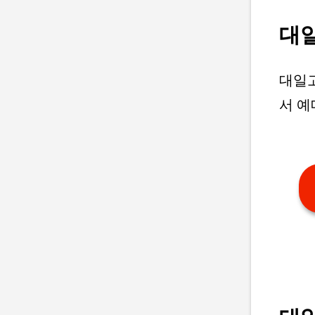
대일
대일고
서 