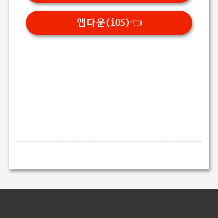
앱다운(iOS)👈