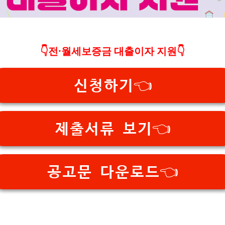
👇전·월세보증금 대출이자 지원👇
신청하기👈
제출서류 보기👈
공고문 다운로드👈