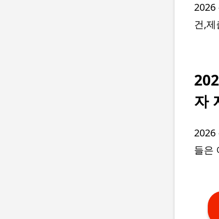
202
건,
20
자 
202
들은