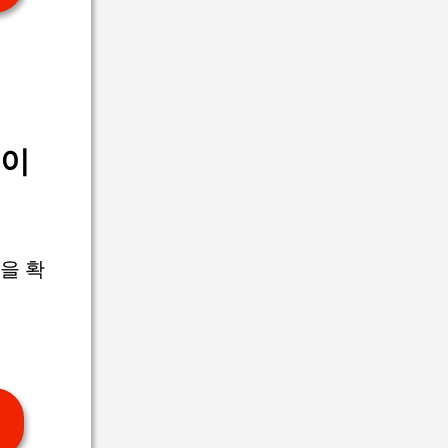
출이
을 확