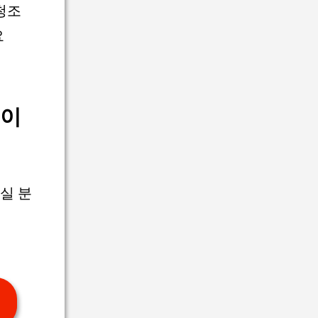
청조
요
출이
실 분