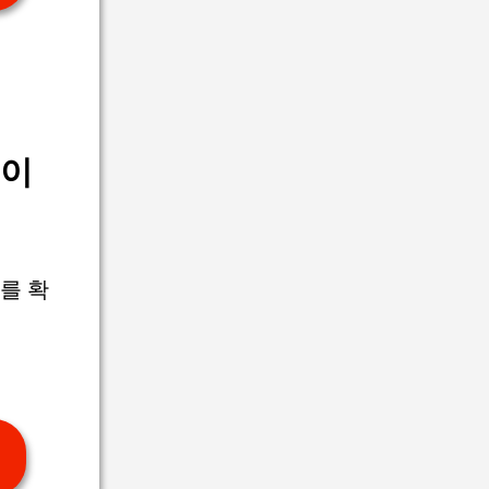
출이
를 확