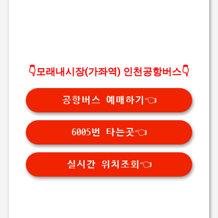
👇모래내시장(가좌역) 인천공항버스👇
공항버스 예매하기👈
6005번 타는곳👈
실시간 위치조회👈