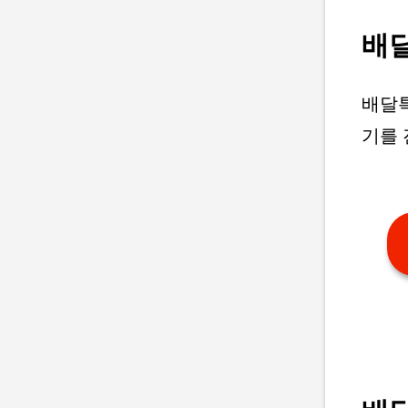
배
배달
기를