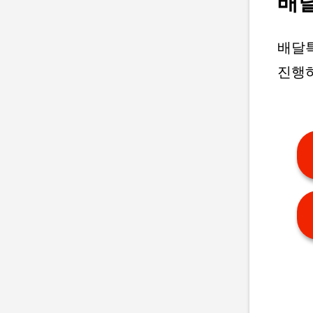
배
배달
진행