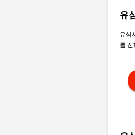
유
유심
를 