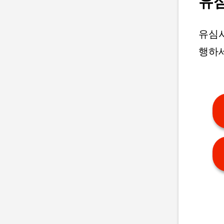
유
유심사
행하